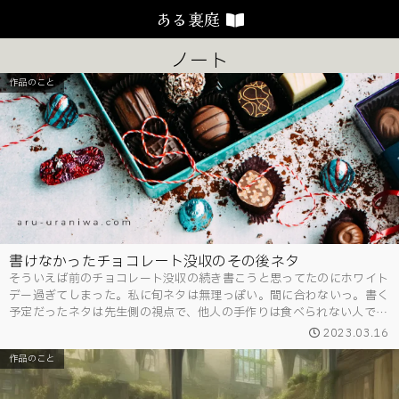
ある裏庭
ノート
作品のこと
書けなかったチョコレート没収のその後ネタ
そういえば前のチョコレート没収の続き書こうと思ってたのにホワイト
デー過ぎてしまった。私に旬ネタは無理っぽい。間に合わないっ。書く
予定だったネタは先生側の視点で、他人の手作りは食べられない人で義
理チョコは既製品以外全部捨てちゃいます。そして既製品チョコを食べ
2023.03.16
たのは奥さまで、先生は一...
作品のこと