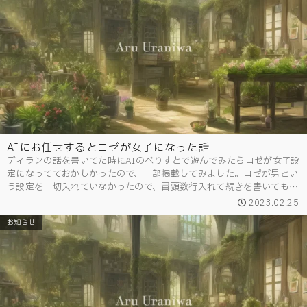
AIにお任せするとロゼが女子になった話
ディランの話を書いてた時にAIのべりすとで遊んでみたらロゼが女子設
定になってておかしかったので、一部掲載してみました。ロゼが男とい
う設定を一切入れていなかったので、冒頭数行入れて続きを書いてもら
ったらロゼが女子になってディランと恋人みたいな展開に。どうなる
2023.02.25
の！？って思ってたらアカ...
お知らせ